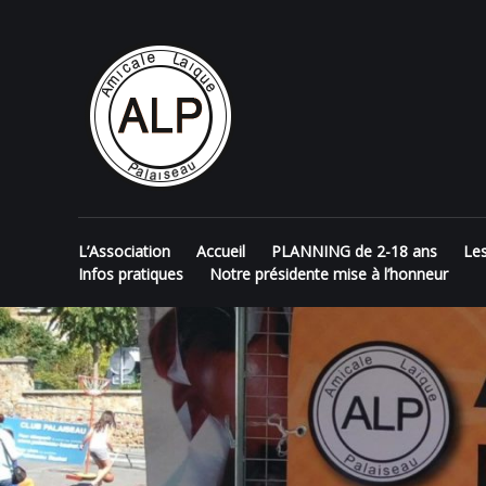
Skip
AMICALE
to
content
LAÏQUE DE
PALAISEAU
L’Association
Accueil
PLANNING de 2-18 ans
Le
Infos pratiques
Notre présidente mise à l’honneur