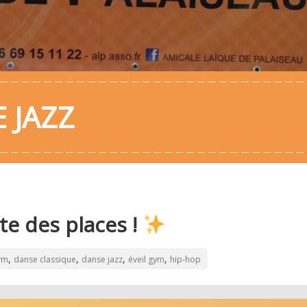
 JAZZ
ste des places !
,
,
,
,
ym
danse classique
danse jazz
éveil gym
hip-hop