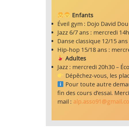
Enfants
Éveil gym : Dojo David Doui
Jazz 6/7 ans : mercredi 14
Danse classique 12/15 ans
Hip-hop 15/18 ans : merc
Adultes
Jazz : mercredi 20h30 – Éc
Dépêchez-vous, les place
Pour toute autre demande
fin des cours d’essai. Mer
mail :
alp.asso91@gmail.c