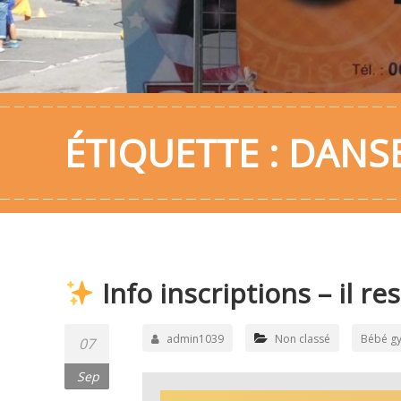
ÉTIQUETTE :
DANSE
Info inscriptions – il re
admin1039
Non classé
Bébé g
07
Sep