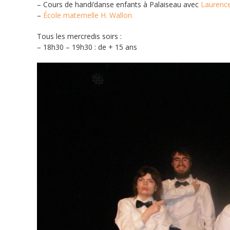
– Cours de handi’danse enfants à Palaiseau avec
Laurenc
–
École maternelle H. Wallon
Tous les mercredis soirs :
– 18h30 – 19h30 : de + 15 ans