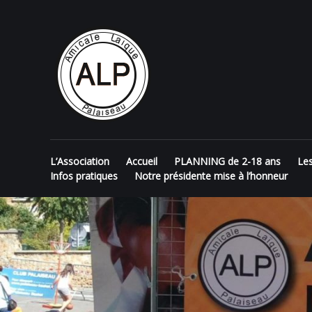
Skip
AMICALE
to
content
LAÏQUE DE
PALAISEAU
L’Association
Accueil
PLANNING de 2-18 ans
Le
Infos pratiques
Notre présidente mise à l’honneur