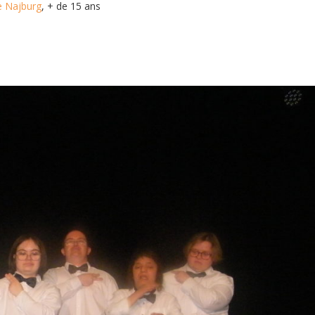
e Najburg
, + de 15 ans