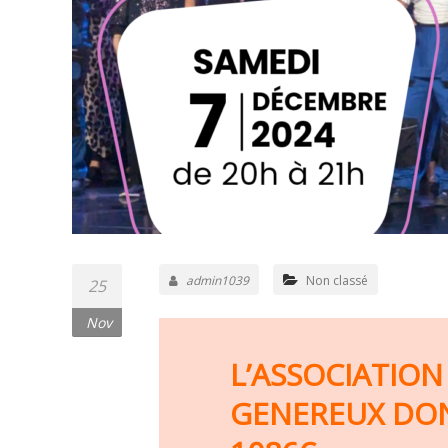
admin1039
Non classé
25
Nov
L’ASSOCIATIO
GENEREUX DON