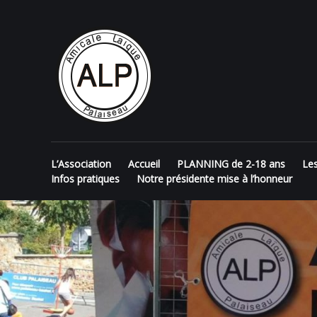
Skip
AMICALE
to
content
LAÏQUE DE
PALAISEAU
L’Association
Accueil
PLANNING de 2-18 ans
Le
Infos pratiques
Notre présidente mise à l’honneur